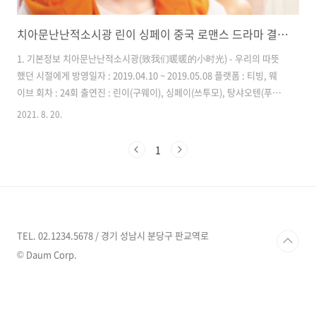
치아문난난적소시광 린이 싱페이 중국 로맨스 드라마 결말 줄거리
1. 기본정보 치아문난난적소시광(致我们暖暖的小时光) - 우리의 따뜻
했던 시절에게 방영일자 : 2019.04.10 ~ 2019.05.08 플랫폼 : 티빙, 웨
이브 회차 : 24회 출연진 : 린이(구웨이), 싱페이(쓰투모), 탕샤오텐(푸페
이), 정잉천(왕산) 2. 줄거리 취업을 준비하는 4학년 대학생인 쓰투모와
2021. 8. 20.
구웨이, 푸페이, 왕산이 등장합니다. 쓰투모와 구웨이이가 처음 만나게
된 건 쓰투모의 광고 회사의 인턴 면접날이자 구웨이이의 전공과 관련된
1
중요 프로젝트 선발시험날이었습니다. 둘은 급하게 시험장으로 향하다
실수로 가방이 바뀌게 되었고 결국 면접과 선발 시험 모두 놓치게 되었습
니다. 비록 안좋은 결말의 만남이었지만 서로를 알게된 후로 구웨이는 소
매치기에 당한 쓰투모를 병원에 데려다주고, 쓰투모는 구웨이..
TEL. 02.1234.5678 / 경기 성남시 분당구 판교역로
© Daum Corp.