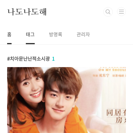
본문 바로가기
나도나도해
홈
태그
방명록
관리자
치아문난난적소시광
1