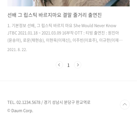
선배 그 립스틱 바르지마요 결말 줄거리 출연진
1. 기본정보 선배, 그 립스틱 바르지 마요 She Would Never Know
JTBC 2021.01.18 ~ 2021.03.09 16부작 OTT : 티빙 출연진 : 원진아
(윤송아), 로운(채현승), 이현욱(이재신), 이주빈(이효주), 이규한(이재
운), 왕빛나(채지승), 하윤경(채연승), 강혜진(김가영), 안세하(권성연) 2.
2021. 8. 22.
줄거리 윤송아는 28살의 화장품 회사의 마케터 3년차인 사원입니다. 그
런 그녀는 팀의 막내 역할을 해왔고 드디어 자신의 직속 후배가 들어오자
1
하나부터 차근차근 꼼꼼하게 챙겨줍니다. 그런 송아를 보는 직속 후배 채
현승의 눈빛은 예사롭지 않습니다. 분명히 사람 자체가 괜찮은 것도 있지
만 송아에게는 다른 무언가를 더 보여주는 채현승이었습니다. 사실 채현
승은 윤송아를 처음 본 것이 회..
TEL. 02.1234.5678 / 경기 성남시 분당구 판교역로
© Daum Corp.