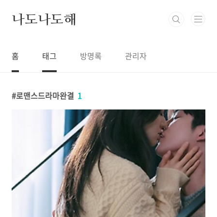
본문 바로가기
나도나도해
홈
태그
방명록
관리자
로맨스드라마완결
1