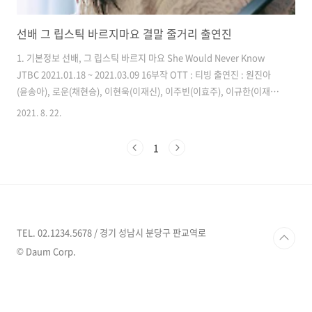
선배 그 립스틱 바르지마요 결말 줄거리 출연진
1. 기본정보 선배, 그 립스틱 바르지 마요 She Would Never Know
JTBC 2021.01.18 ~ 2021.03.09 16부작 OTT : 티빙 출연진 : 원진아
(윤송아), 로운(채현승), 이현욱(이재신), 이주빈(이효주), 이규한(이재
운), 왕빛나(채지승), 하윤경(채연승), 강혜진(김가영), 안세하(권성연) 2.
2021. 8. 22.
줄거리 윤송아는 28살의 화장품 회사의 마케터 3년차인 사원입니다. 그
런 그녀는 팀의 막내 역할을 해왔고 드디어 자신의 직속 후배가 들어오자
1
하나부터 차근차근 꼼꼼하게 챙겨줍니다. 그런 송아를 보는 직속 후배 채
현승의 눈빛은 예사롭지 않습니다. 분명히 사람 자체가 괜찮은 것도 있지
만 송아에게는 다른 무언가를 더 보여주는 채현승이었습니다. 사실 채현
승은 윤송아를 처음 본 것이 회..
TEL. 02.1234.5678 / 경기 성남시 분당구 판교역로
© Daum Corp.