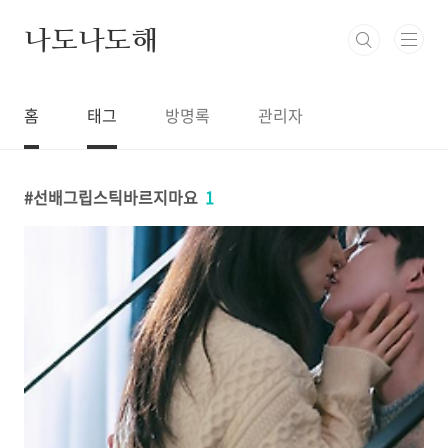
본문 바로가기
나도나도해
홈
태그
방명록
관리자
선배그립스틱바르지마요
1