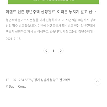
이랜드 신촌 청년주택 신청완료, 여러분 놓치지 말고 신청하세요
청년주택 알아보시는 분들 어서 신청하세요. 2020년 9월 18일까지 청약
신청 접수 받고있습니다. 이번에 이랜드에서 접수받고 있는 청년주택에
빠르게 신청하고 와서 글 작성하고 있습니다. 사실 그동안 청년주택에 관
심이 별로 없었는데 사회초년생이 되고 월세에 살다보니 강제로 관심이
2021. 7. 13.
생겼습니다. 그러다보니 다들 한다는 청년주택 저도 한번 들어가보고 싶
었습니다. 먼저 빠르게 홈페이지를 통해서 접수하고 오자마자 신청접수
1
화면을 찍어놓고 엄마한테 보내드렸습니다. 당첨되면 좋겠지만 사람일
은 모르는 거니깐 일단 도전했습니다. 이번 신촌 청년주택은 100% 추첨
이기 때문에 청약 통장을 오랫동안 유지해오지 않은 분들도 모두 할 수
있는 기회입니다. 온전히 운에 맡기는 거라고 하기에는 저는 소득 2순위,
지역 2순위여서 ..
TEL. 02.1234.5678 / 경기 성남시 분당구 판교역로
© Daum Corp.