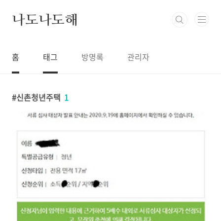
본문 바로가기
나도나도해
홈
태그
방명록
관리자
신촌청년주택
1